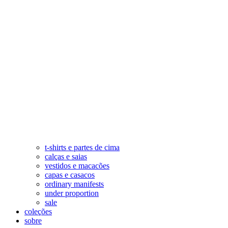
t-shirts e partes de cima
calças e saias
vestidos e macacões
capas e casacos
ordinary manifests
under proportion
sale
coleções
sobre