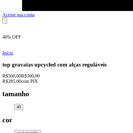
Acesse sua conta
40% OFF
Início
.
top gravatas upcycled com alças reguláveis
R$500,00
R$300,00
R$285,00
com PIX
tamanho
40
cor